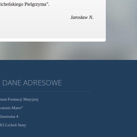
Licheńskiego Pielgrzyma”.
Jarosław N.
DANE ADRESOWE
rum Formacji Maryjnej
vatoris Mater”
Klasztorna 4
63 Licheń Stary