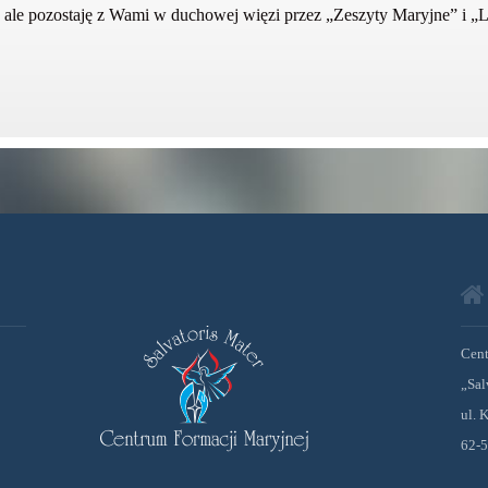
, ale pozostaję z Wami w duchowej więzi przez „Zeszyty Maryjne” i „
Cent
„Sal
ul. 
62-5