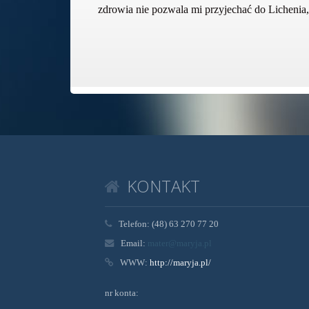
zdrowia nie pozwala mi przyjechać do Lichenia
KONTAKT
Telefon:
(48) 63 270 77 20
Email:
mater@maryja.pl
WWW:
http://maryja.pl/
nr konta: