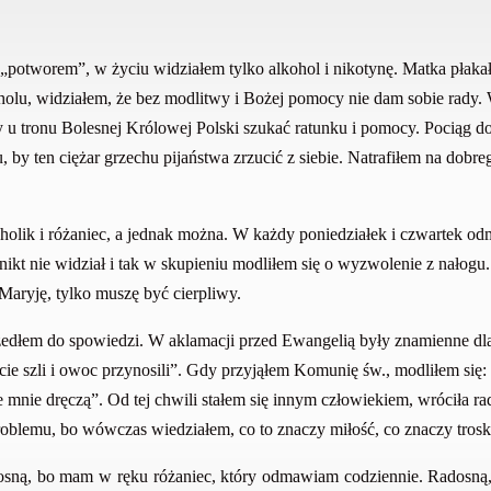
 „potworem”, w życiu widziałem tylko alkohol i nikotynę. Matka płakał
holu, widziałem, że bez modlitwy i Bożej pomocy nie dam sobie rady
u tronu Bolesnej Królowej Polski szukać ratunku i pomocy. Pociąg do 
, by ten ciężar grzechu pijaństwa zrzucić z siebie. Natrafiłem na dobr
oholik i różaniec, a jednak można. W każdy poniedziałek i czwartek o
ikt nie widział i tak w skupieniu modliłem się o wyzwolenie z nałogu.
Maryję, tylko muszę być cierpliwy.
szedłem do spowiedzi. W aklamacji przed Ewangelią były znamienne dla
ie szli i owoc przynosili”. Gdy przyjąłem Komunię św., modliłem się: „
nie dręczą”. Od tej chwili stałem się innym człowiekiem, wróciła rad
roblemu, bo wówczas wiedziałem, co to znaczy miłość, co znaczy tros
dosną, bo mam w ręku różaniec, który odmawiam codziennie. Radosną