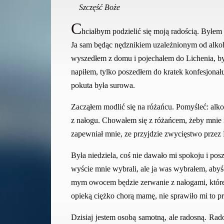
Szczęść Boże
C
hciałbym podzielić się moją radością. Byłem
Ja sam będąc nędznikiem uzależnionym od alko
wyszedłem z domu i pojechałem do Lichenia, by 
napiłem, tylko poszedłem do kratek konfesjonału
pokuta była surowa.
Zacząłem modlić się na różańcu. Pomyśleć: alk
z nałogu. Chowałem się z różańcem, żeby mnie n
zapewniał mnie, ze przyjdzie zwycięstwo przez 
Była niedziela, coś nie dawało mi spokoju i po
wyście mnie wybrali, ale ja was wybrałem, abyśc
mym owocem będzie zerwanie z nałogami, które m
opieką ciężko chorą mamę, nie sprawiło mi to p
Dzisiaj jestem osobą samotną, ale radosną. Ra